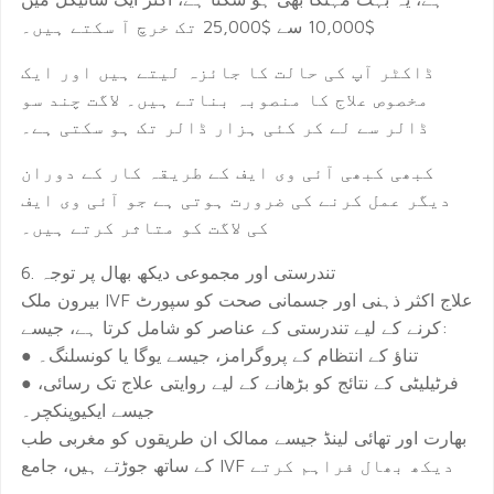
$10,000 سے $25,000 تک خرچ آ سکتے ہیں۔
ڈاکٹر آپ کی حالت کا جائزہ لیتے ہیں اور ایک
مخصوص علاج کا منصوبہ بناتے ہیں۔ لاگت چند سو
ڈالر سے لے کر کئی ہزار ڈالر تک ہو سکتی ہے۔
کبھی کبھی آئی وی ایف کے طریقہ کار کے دوران
دیگر عمل کرنے کی ضرورت ہوتی ہے جو آئی وی ایف
کی لاگت کو متاثر کرتے ہیں۔
6. تندرستی اور مجموعی دیکھ بھال پر توجہ
بیرون ملک IVF علاج اکثر ذہنی اور جسمانی صحت کو سپورٹ
کرنے کے لیے تندرستی کے عناصر کو شامل کرتا ہے، جیسے:
● تناؤ کے انتظام کے پروگرامز، جیسے یوگا یا کونسلنگ۔
● فرٹیلیٹی کے نتائج کو بڑھانے کے لیے روایتی علاج تک رسائی،
جیسے ایکیوپنکچر۔
بھارت اور تھائی لینڈ جیسے ممالک ان طریقوں کو مغربی طب
کے ساتھ جوڑتے ہیں، جامع IVF دیکھ بھال فراہم کرتے
ہیں۔