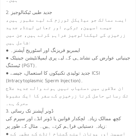
2. جدید طبی ٹیکنالوجیز
ایسے ممالک جو میڈیکل ٹورزم کے لیے مشہور ہیں،
جیسے اسپین، ترکی، اور تھائی لینڈ، جدید
زرخیزی کی ٹیکنالوجیز فراہم کرتے ہیں، جن میں
شامل ہیں:
● ایمبریو فریزنگ اور اسٹوریج آپشنز۔
● جینیاتی عوارض کی نشاندہی کے لیے پری ایمپلانٹیشن جینیٹک
ٹیسٹنگ (PGT)۔
● جدید تولیدی تکنیکوں کا استعمال، جیسے ICSI
(Intracytoplasmic Sperm Injection)۔
ان علاقوں میں دستیاب نہیں ہونے والے جدید علاج
تک رسائی حاصل کرنا زرخیزی کے سفر کا ایک مضبوط
محرک ہے۔
3. ڈونر آپشنز تک رسائی
کچھ ممالک زیادہ لچکدار قوانین یا ڈونر انڈے اور سپرم کی
زیادہ دستیابی فراہم کرتے ہیں۔ مثال کے طور پر:
● اسپین اور یونان اپنے گمنام انڈے کے عطیہ کے