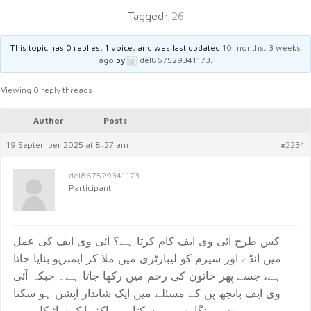
Tagged:
26
This topic has 0 replies, 1 voice, and was last updated
10 months, 3 weeks
ago
by
del867529341173
.
Viewing 0 reply threads
Author
Posts
19 September 2025 at 8:27 am
#2234
del867529341173
Participant
کس طرح آئی وی ایف کام کرتا ہے؟ آئی وی ایف کی عمل
میں انڈے اور سپرم کو لیبارٹری میں ملا کر ایمبریو بنایا جاتا
ہے، جسے پھر خاتون کی رحم میں رکھا جاتا ہے۔ جبکہ آئی
وی ایف بانجھ پن کے مسئلے میں ایک شاندار آپشن ہو سکتا
ہے، یہ بہت مہنگا بھی ہو سکتا ہے، اکثر ایک سائیکل میں