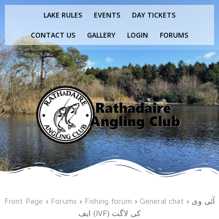
Skip
LAKE RULES
EVENTS
DAY TICKETS
to
content
CONTACT US
GALLERY
LOGIN
FORUMS
آئی وی
›
General chat
›
Fishing forum
›
Forums
›
Front Page
ایف (IVF) کی لاگت