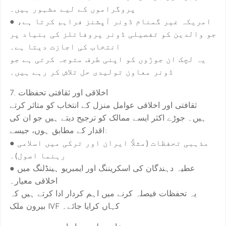
پروگراموں کے لیے مشہور ہیں۔
● امریکہ غیر گمنام ڈونر آپشنز فراہم کرتا ہے،
جو والدین کو تفصیلی ڈونر پروفائلز کی بنیاد پر
انتخاب کی اجازت دیتا ہے۔
یہ لچک ان جوڑوں کو اپنی طرف متوجہ کرتی ہے جو
ڈونر معاون تولیدی حل تلاش کر رہے ہیں۔
7. اخلاقی اور ثقافتی تحفظات
ثقافتی اور اخلاقی عوامل منزل کے انتخاب کو متاثر کرتے
ہیں۔ جوڑے اکثر ایسے ممالک کو ترجیح دیتے ہیں جو ان کی
اقدار کے مطابق ہوں، جیسے:
● مذہبی تحفظات (مثلاً ایران اور ترکی میں اسلامی
رہنما اصول)۔
● عطیہ دہندگان کی اسکریننگ اور ایمبریو ہینڈلنگ میں
اخلاقی معیار۔
یہ تحفظات فیصلہ کرنے میں اہم کردار ادا کرتے ہیں کہ
بیرون ملک IVF کہاں کرایا جائے۔