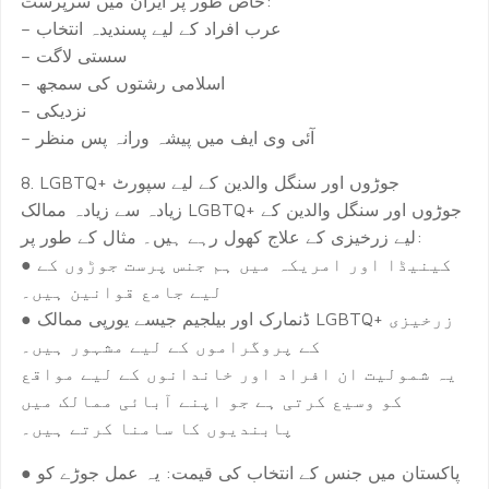
خاص طور پر ایران میں سرپرست:
– عرب افراد کے لیے پسندیدہ انتخاب
– سستی لاگت
– اسلامی رشتوں کی سمجھ
– نزدیکی
– آئی وی ایف میں پیشہ ورانہ پس منظر
8. LGBTQ+ جوڑوں اور سنگل والدین کے لیے سپورٹ
زیادہ سے زیادہ ممالک LGBTQ+ جوڑوں اور سنگل والدین کے
لیے زرخیزی کے علاج کھول رہے ہیں۔ مثال کے طور پر:
● کینیڈا اور امریکہ میں ہم جنس پرست جوڑوں کے
لیے جامع قوانین ہیں۔
● ڈنمارک اور بیلجیم جیسے یورپی ممالک LGBTQ+ زرخیزی
کے پروگراموں کے لیے مشہور ہیں۔
یہ شمولیت ان افراد اور خاندانوں کے لیے مواقع
کو وسیع کرتی ہے جو اپنے آبائی ممالک میں
پابندیوں کا سامنا کرتے ہیں۔
● پاکستان میں جنس کے انتخاب کی قیمت: یہ عمل جوڑے کو