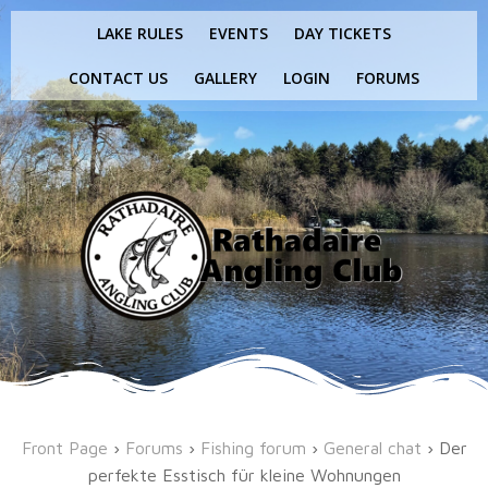
Skip
LAKE RULES
EVENTS
DAY TICKETS
to
content
CONTACT US
GALLERY
LOGIN
FORUMS
Front Page
›
Forums
›
Fishing forum
›
General chat
›
Der
perfekte Esstisch für kleine Wohnungen