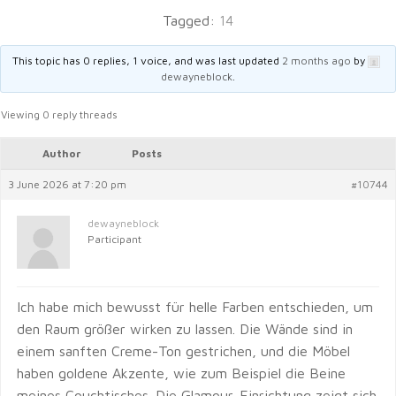
Tagged:
14
This topic has 0 replies, 1 voice, and was last updated
2 months ago
by
dewayneblock
.
Viewing 0 reply threads
Author
Posts
3 June 2026 at 7:20 pm
#10744
dewayneblock
Participant
Ich habe mich bewusst für helle Farben entschieden, um
den Raum größer wirken zu lassen. Die Wände sind in
einem sanften Creme-Ton gestrichen, und die Möbel
haben goldene Akzente, wie zum Beispiel die Beine
meines Couchtisches. Die Glamour-Einrichtung zeigt sich