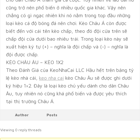
cũng trở nên phổ biến ở nhiều quốc gia khác. Vậy nên
chẳng có gì ngạc nhiên khi nó nằm trong top đầu những
loại kèo cá độ bóng đá nên chơi. Kèo Châu Á còn được
biết đến với cái tên kèo chấp, theo đó đội cửa trên sẽ
chấp đội cửa dưới bao nhiêu trái. Trong loại kèo này sẽ
xuất hiện ký tự (+) – nghĩa là đội chấp và (-) – nghĩa là
đội được chấp.
KÈO CHÂU ÂU – KÈO 1X2
Theo Đánh Giá của KeoNhaCai LLC Hầu hết trên bảng tỷ
lệ kèo nhà cái,
keo nha cai
kèo Châu Âu sẽ được ghi dưới
ký hiệu 1×2. Đây là loại kèo chủ yếu dành cho dân Châu
Âu, tuy nhiên nó cũng khá phổ biến và được yêu thích
tại thị trường Châu Á.
Author
Posts
Viewing 0 reply threads